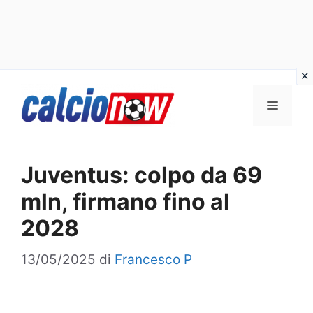
Vai
Menu
al
contenuto
Juventus: colpo da 69
mln, firmano fino al
2028
13/05/2025
di
Francesco P