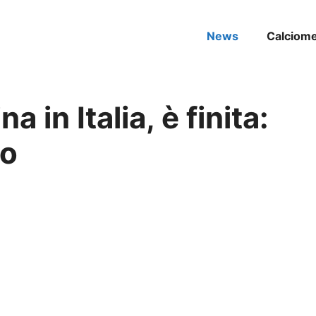
News
Calciom
 in Italia, è finita:
ro