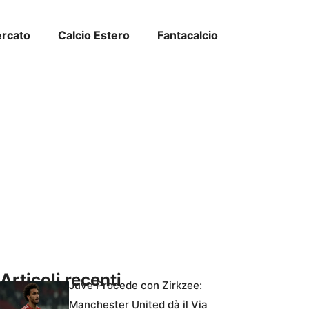
ercato
Calcio Estero
Fantacalcio
Articoli recenti
Juve Procede con Zirkzee:
Manchester United dà il Via