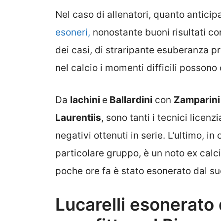
Nel caso di allenatori, quanto anticipa
esoneri,
nonostante buoni risultati con
dei casi, di straripante esuberanza p
nel calcio i momenti difficili posson
Da
Iachini
e
Ballardini
con
Zamparini
Laurentiis
, sono tanti i tecnici licenzi
negativi ottenuti in serie. L’ultimo, i
particolare gruppo, è un noto ex calc
poche ore fa è stato esonerato dal su
Lucarelli esonerato 