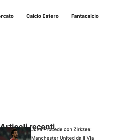
ercato
Calcio Estero
Fantacalcio
Articoli recenti
Juve Procede con Zirkzee:
Manchester United dà il Via