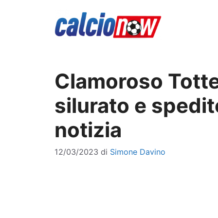
Vai
al
contenuto
Clamoroso Tott
silurato e spedito
notizia
12/03/2023
di
Simone Davino