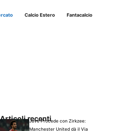
ercato
Calcio Estero
Fantacalcio
Articoli recenti
Juve Procede con Zirkzee:
Manchester United dà il Via