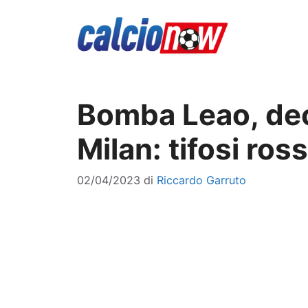
Vai
al
contenuto
Bomba Leao, dec
Milan: tifosi ros
02/04/2023
di
Riccardo Garruto