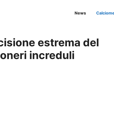
News
Calciom
isione estrema del
soneri increduli