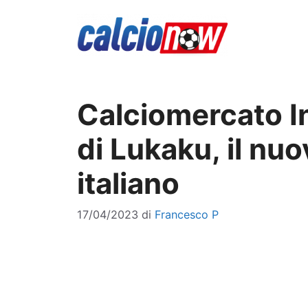
Vai
al
contenuto
Calciomercato In
di Lukaku, il nu
italiano
17/04/2023
di
Francesco P