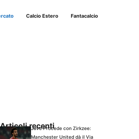
ercato
Calcio Estero
Fantacalcio
Articoli recenti
Juve Procede con Zirkzee:
Manchester United dà il Via