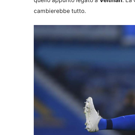
quello appunto legato a
Veltman
. La
cambierebbe tutto.