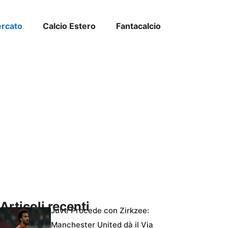
ercato
Calcio Estero
Fantacalcio
Articoli recenti
Juve Procede con Zirkzee:
Manchester United dà il Via