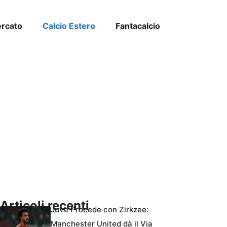
ercato
Calcio Estero
Fantacalcio
Articoli recenti
Juve Procede con Zirkzee:
Manchester United dà il Via