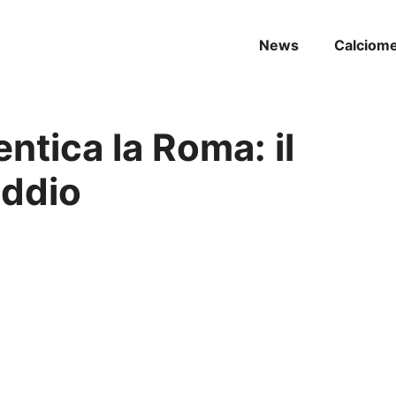
News
Calciom
tica la Roma: il
addio