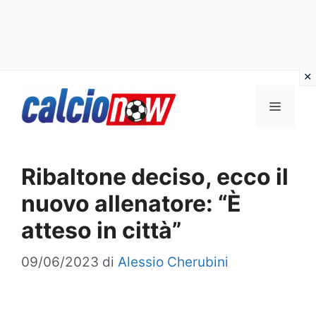
Vai
Menu
al
contenuto
Ribaltone deciso, ecco il
nuovo allenatore: “È
atteso in città”
09/06/2023
di
Alessio Cherubini