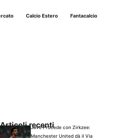
ercato
Calcio Estero
Fantacalcio
Articoli recenti
Juve Procede con Zirkzee:
Manchester United dà il Via