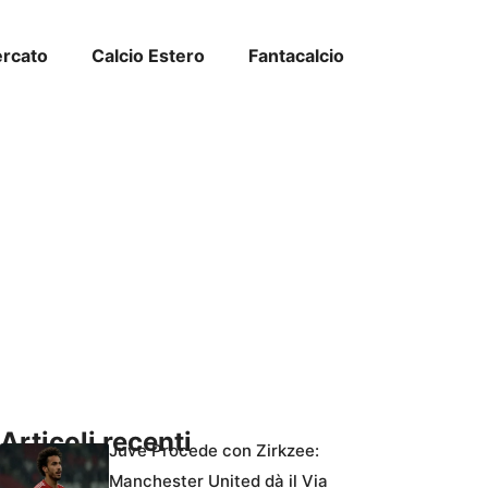
ercato
Calcio Estero
Fantacalcio
Articoli recenti
Juve Procede con Zirkzee:
Manchester United dà il Via