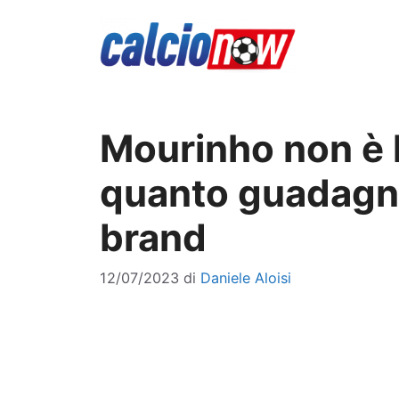
Vai
al
contenuto
Mourinho non è l
quanto guadagna 
brand
12/07/2023
di
Daniele Aloisi