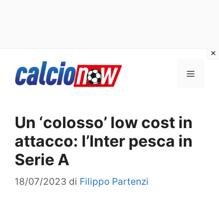
Vai
Menu
al
contenuto
Un ‘colosso’ low cost in
attacco: l’Inter pesca in
Serie A
18/07/2023
di
Filippo Partenzi