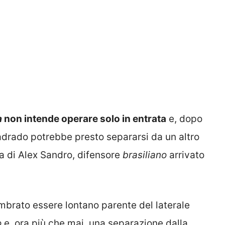
a
non intende operare solo in entrata
e, dopo
adrado potrebbe presto separarsi da un altro
tta di Alex Sandro, difensore
brasiliano
arrivato
embrato essere lontano parente del laterale
o
e, ora più che mai, una separazione dalla