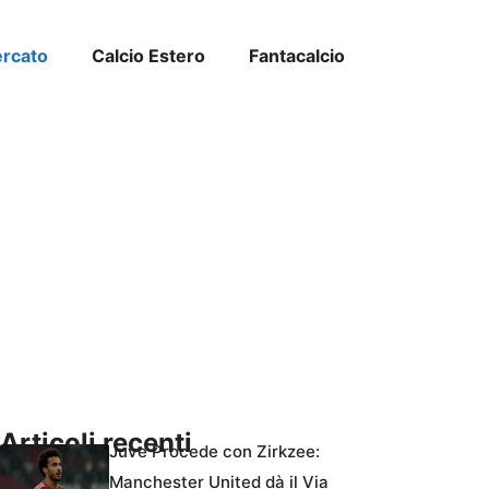
ercato
Calcio Estero
Fantacalcio
Articoli recenti
Juve Procede con Zirkzee:
Manchester United dà il Via