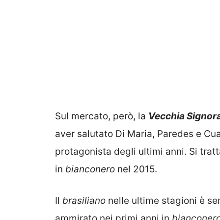
Sul mercato, però, la
Vecchia Signor
aver salutato Di Maria, Paredes e Cu
protagonista degli ultimi anni. Si tra
in
bianconero
nel 2015.
Il
brasiliano
nelle ultime stagioni è s
ammirato nei primi anni in
bianconer