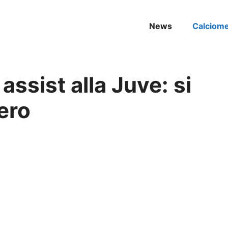
News
Calciom
 assist alla Juve: si
ero