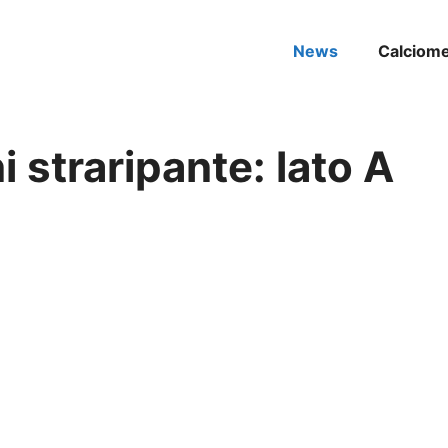
News
Calciom
straripante: lato A