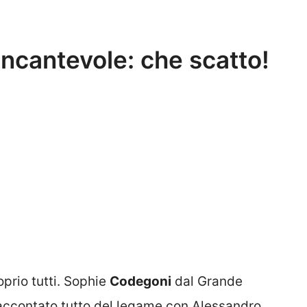
ncantevole: che scatto!
oprio tutti. Sophie
Codegoni
dal Grande
raccontato tutto del legame con Alessandro