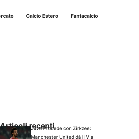
ercato
Calcio Estero
Fantacalcio
Articoli recenti
Juve Procede con Zirkzee:
Manchester United dà il Via