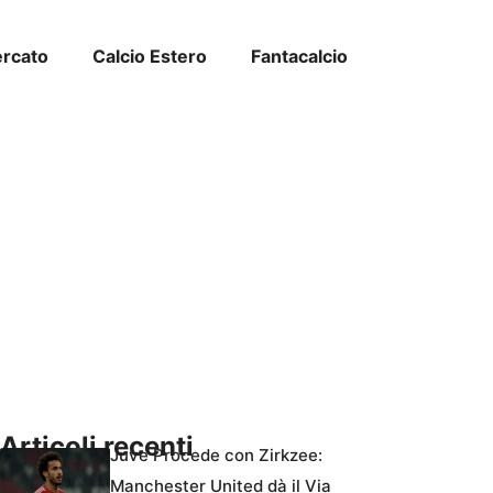
ercato
Calcio Estero
Fantacalcio
Articoli recenti
Juve Procede con Zirkzee:
Manchester United dà il Via