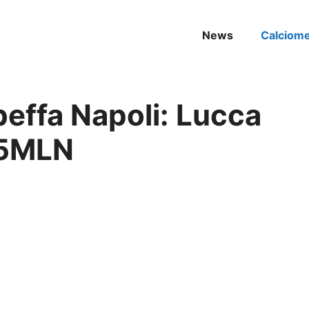
News
Calciom
beffa Napoli: Lucca
 35MLN