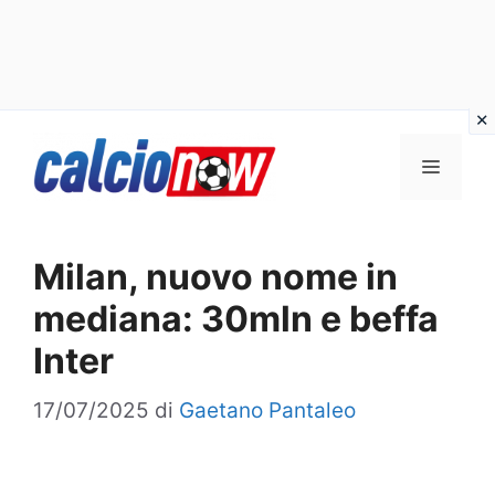
Vai
Menu
al
contenuto
Milan, nuovo nome in
mediana: 30mln e beffa
Inter
17/07/2025
di
Gaetano Pantaleo