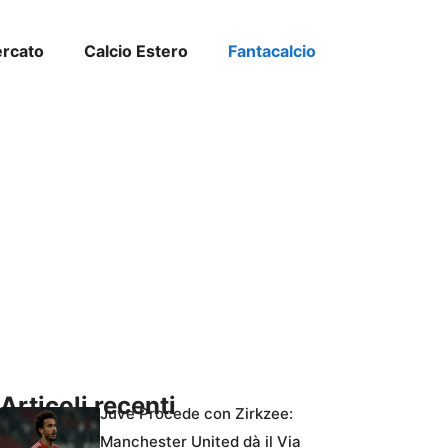
ercato
Calcio Estero
Fantacalcio
Articoli recenti
Juve Procede con Zirkzee:
Manchester United dà il Via