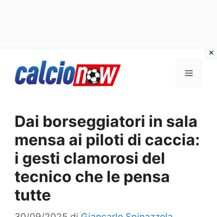
Vai
Menu
al
contenuto
Dai borseggiatori in sala
mensa ai piloti di caccia:
i gesti clamorosi del
tecnico che le pensa
tutte
30/09/2025
di
Giancarlo Spinazzola