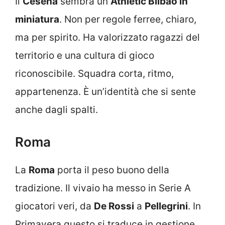
Il
Cesena
sembra un
Athletic Bilbao in
miniatura
. Non per regole ferree, chiaro,
ma per spirito. Ha valorizzato ragazzi del
territorio e una cultura di gioco
riconoscibile. Squadra corta, ritmo,
appartenenza. È un’identità che si sente
anche dagli spalti.
Roma
La
Roma
porta il peso buono della
tradizione. Il vivaio ha messo in Serie A
giocatori veri, da
De Rossi
a
Pellegrini
. In
Primavera questo si traduce in gestione