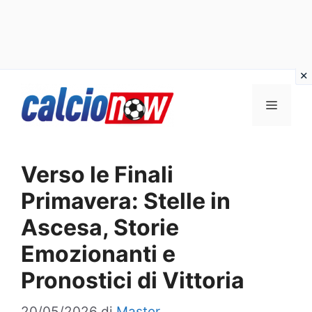
Vai
Menu
al
contenuto
Verso le Finali
Primavera: Stelle in
Ascesa, Storie
Emozionanti e
Pronostici di Vittoria
20/05/2026
di
Master