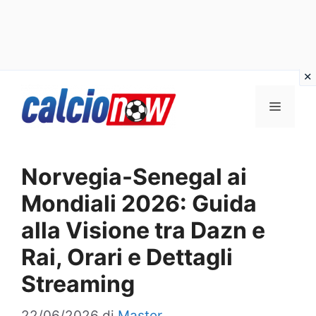
Vai
Menu
al
contenuto
Norvegia-Senegal ai
Mondiali 2026: Guida
alla Visione tra Dazn e
Rai, Orari e Dettagli
Streaming
22/06/2026
di
Master