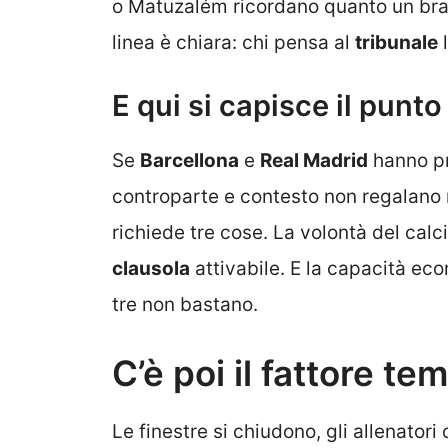
o Matuzalém ricordano quanto un brac
linea è chiara: chi pensa al
tribunale
l
E qui si capisce il punto
Se
Barcellona
e
Real Madrid
hanno pr
controparte e contesto non regalano nu
richiede tre cose. La volontà del calc
clausola
attivabile. E la capacità ec
tre non bastano.
C’è poi il fattore te
Le finestre si chiudono, gli allenator