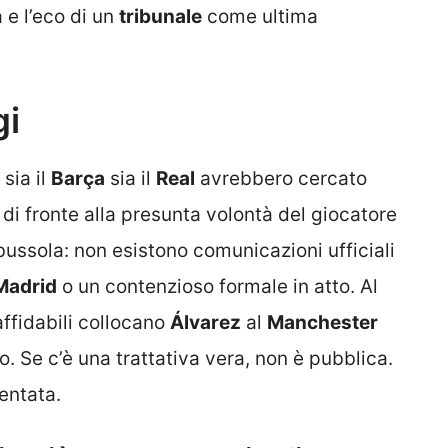
a e l’eco di un
tribunale
come ultima
gi
sia il
Barça
sia il
Real
avrebbero cercato
e di fronte alla presunta volontà del giocatore
bussola: non esistono comunicazioni ufficiali
 Madrid
o un contenzioso formale in atto. Al
 affidabili collocano
Álvarez
al
Manchester
o. Se c’è una trattativa vera, non è pubblica.
entata.