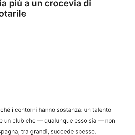
ia più a un crocevia di
otarile
rché i contorni hanno sostanza: un talento
i, e un club che — qualunque esso sia — non
n Spagna, tra grandi, succede spesso.