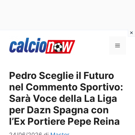
Vai
Menu
al
contenuto
Pedro Sceglie il Futuro
nel Commento Sportivo:
Sarà Voce della La Liga
per Dazn Spagna con
l’Ex Portiere Pepe Reina
24/06/2026
di
Master