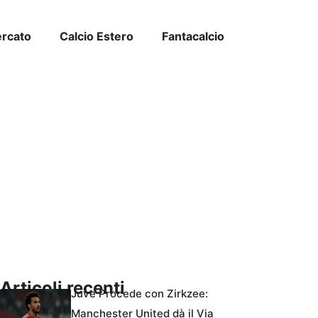
ercato
Calcio Estero
Fantacalcio
Articoli recenti
Juve Procede con Zirkzee:
Manchester United dà il Via