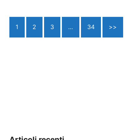
1
2
3
…
34
>>
Articoli recenti