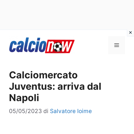
Vai
Menu
al
contenuto
Calciomercato
Juventus: arriva dal
Napoli
05/05/2023
di
Salvatore Ioime