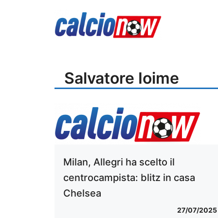
Vai
al
contenuto
Salvatore Ioime
Milan, Allegri ha scelto il
centrocampista: blitz in casa
Chelsea
27/07/2025