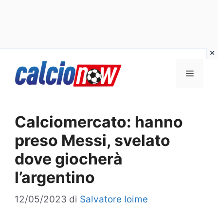
Vai
Menu
al
contenuto
Calciomercato: hanno
preso Messi, svelato
dove giocherà
l’argentino
12/05/2023
di
Salvatore Ioime