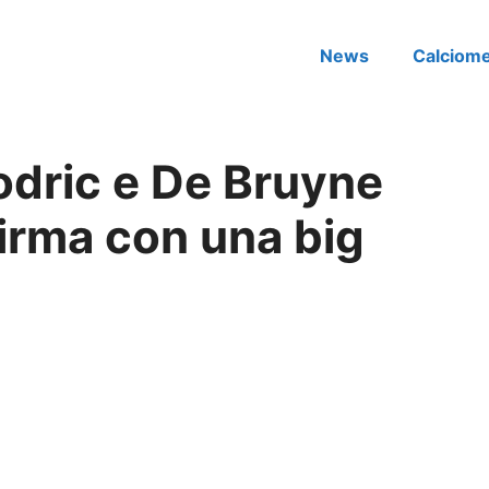
News
Calciom
odric e De Bruyne
firma con una big