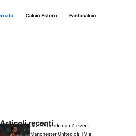
ercato
Calcio Estero
Fantacalcio
Articoli recenti
Juve Procede con Zirkzee:
Manchester United dà il Via