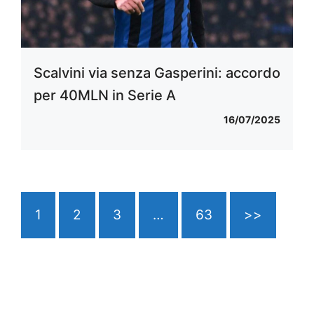
Scalvini via senza Gasperini: accordo
per 40MLN in Serie A
16/07/2025
1
2
3
…
63
>>