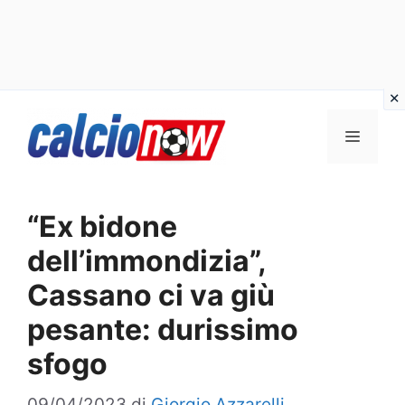
Vai
Menu
al
contenuto
“Ex bidone
dell’immondizia”,
Cassano ci va giù
pesante: durissimo
sfogo
09/04/2023
di
Giorgio Azzarelli