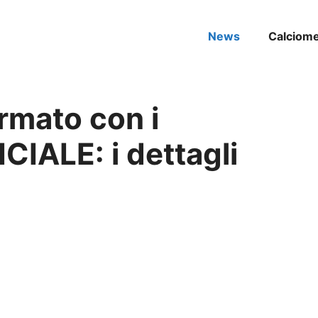
News
Calciom
irmato con i
CIALE: i dettagli