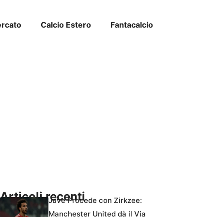
ercato
Calcio Estero
Fantacalcio
Articoli recenti
Juve Procede con Zirkzee:
Manchester United dà il Via