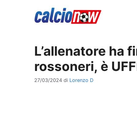
Vai
al
contenuto
L’allenatore ha f
rossoneri, è UFFI
27/03/2024
di
Lorenzo D