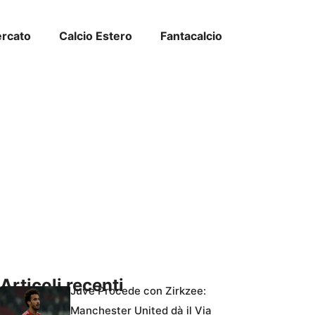
ercato
Calcio Estero
Fantacalcio
Articoli recenti
Juve Procede con Zirkzee:
Manchester United dà il Via