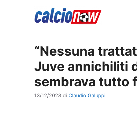
Vai
al
contenuto
“Nessuna trattati
Juve annichiliti 
sembrava tutto f
13/12/2023
di
Claudio Galuppi