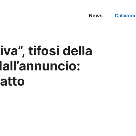
News
Calciom
va”, tifosi della
dall’annuncio:
atto