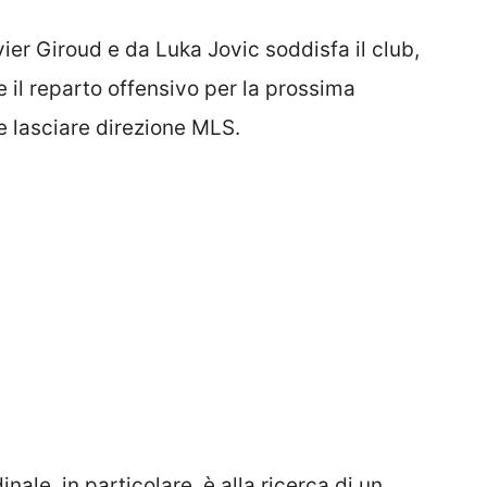
ier Giroud e da Luka Jovic soddisfa il club,
 il reparto offensivo per la prossima
e lasciare direzione MLS.
le, in particolare, è alla ricerca di un