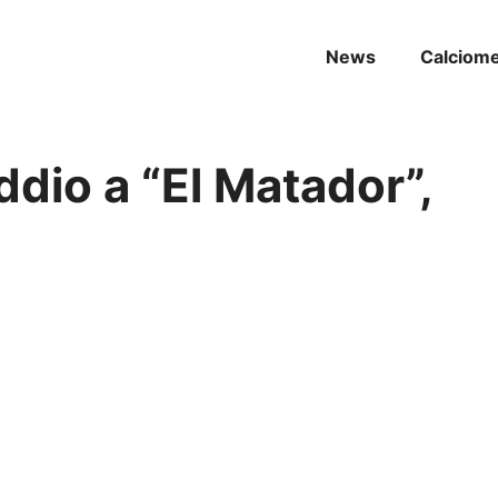
News
Calciom
addio a “El Matador”,