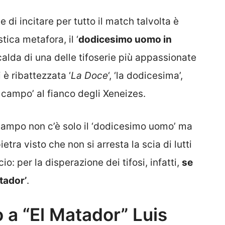
di incitare per tutto il match talvolta è
tica metafora, il ‘
dodicesimo uomo in
 calda di una delle tifoserie più appassionate
 è ribattezzata ‘
La Doce
‘, ‘la dodicesima’,
 campo’ al fianco degli Xeneizes.
 campo non c’è solo il ‘dodicesimo uomo’ ma
etra visto che non si arresta la scia di lutti
o: per la disperazione dei tifosi, infatti,
se
tador’
.
o a “El Matador” Luis