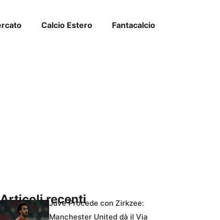
ercato
Calcio Estero
Fantacalcio
Articoli recenti
Juve Procede con Zirkzee:
Manchester United dà il Via