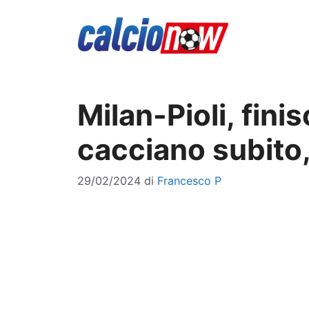
Vai
al
contenuto
Milan-Pioli, fini
cacciano subito,
29/02/2024
di
Francesco P