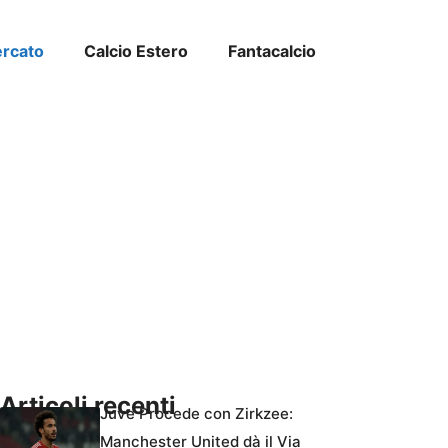
ercato
Calcio Estero
Fantacalcio
Articoli recenti
Juve Procede con Zirkzee:
Manchester United dà il Via