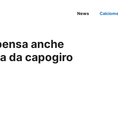
News
Calciom
 pensa anche
ta da capogiro