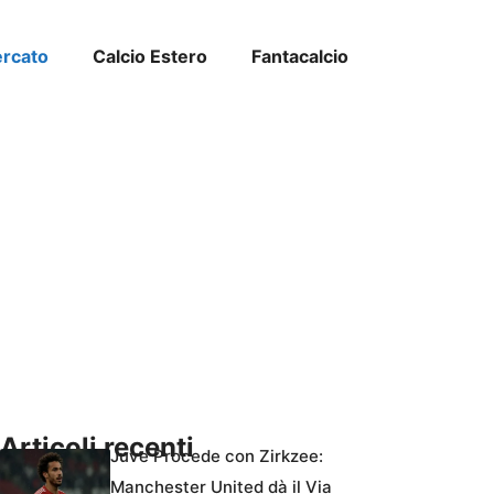
ercato
Calcio Estero
Fantacalcio
Articoli recenti
Juve Procede con Zirkzee:
Manchester United dà il Via