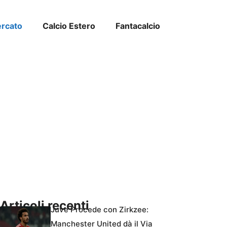
ercato
Calcio Estero
Fantacalcio
Articoli recenti
Juve Procede con Zirkzee:
Manchester United dà il Via