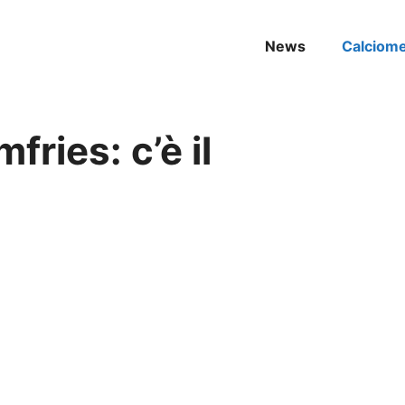
News
Calciom
fries: c’è il