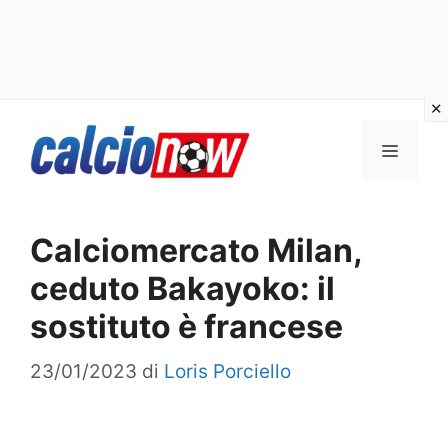
Vai
Menu
al
contenuto
Calciomercato Milan,
ceduto Bakayoko: il
sostituto è francese
23/01/2023
di
Loris Porciello