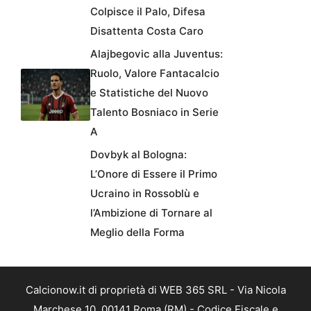
Colpisce il Palo, Difesa
Disattenta Costa Caro
Alajbegovic alla Juventus:
Ruolo, Valore Fantacalcio
e Statistiche del Nuovo
Talento Bosniaco in Serie
A
Dovbyk al Bologna:
L’Onore di Essere il Primo
Ucraino in Rossoblù e
l’Ambizione di Tornare al
Meglio della Forma
Calcionow.it di proprietà di WEB 365 SRL - Via Nicola
Marchese 10, 00141 Roma (RM) - Codice Fiscale e