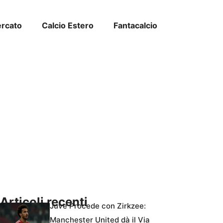
ercato
Calcio Estero
Fantacalcio
Articoli recenti
Juve Procede con Zirkzee:
Manchester United dà il Via