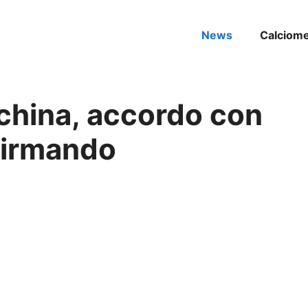
News
Calciom
nchina, accordo con
 firmando