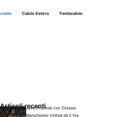
ercato
Calcio Estero
Fantacalcio
Articoli recenti
Juve Procede con Zirkzee:
Manchester United dà il Via