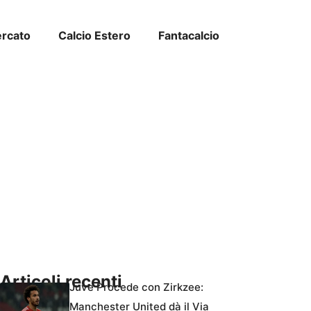
ercato
Calcio Estero
Fantacalcio
Articoli recenti
Juve Procede con Zirkzee:
Manchester United dà il Via