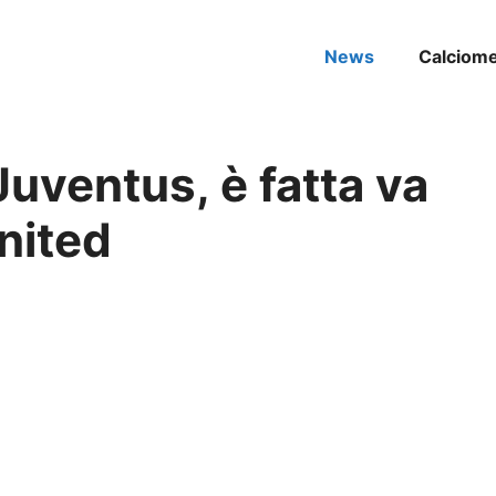
News
Calciom
uventus, è fatta va
nited