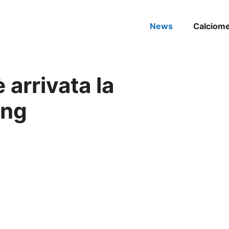
News
Calciom
 arrivata la
ang