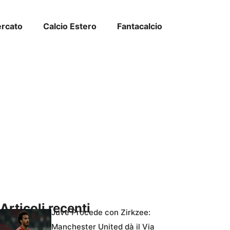
ercato
Calcio Estero
Fantacalcio
Articoli recenti
Juve Procede con Zirkzee:
Manchester United dà il Via