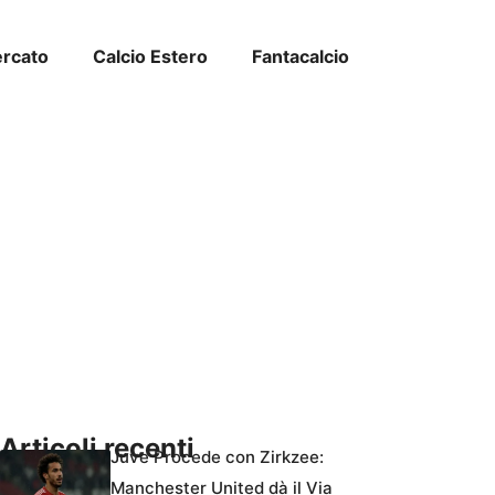
ercato
Calcio Estero
Fantacalcio
Articoli recenti
Juve Procede con Zirkzee:
Manchester United dà il Via