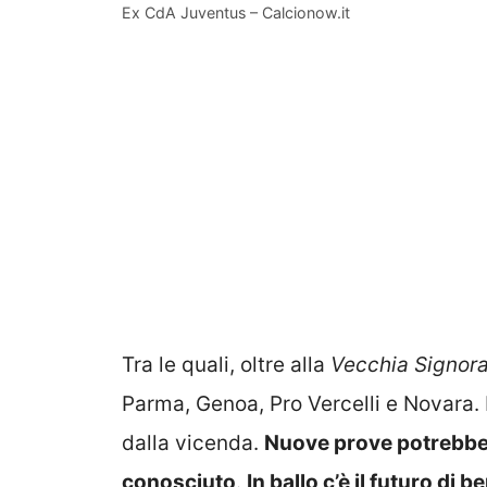
Ex CdA Juventus – Calcionow.it
Tra le quali, oltre alla
Vecchia Signor
Parma, Genoa, Pro Vercelli e Novara. 
dalla vicenda.
Nuove prove potrebbero
conosciuto
.
In ballo c’è il futuro di b