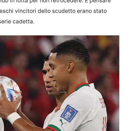
club in lotta per non retrocedere. E pensare
schi vincitori dello scudetto erano stato
serie cadetta.