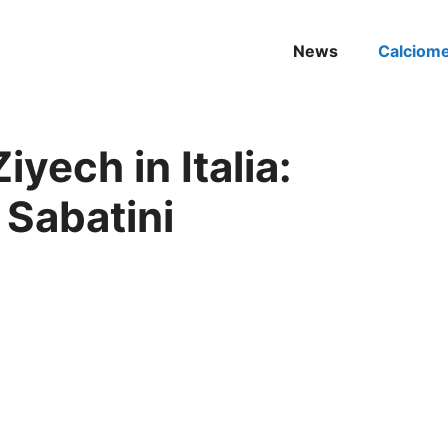
News
Calciom
yech in Italia:
o Sabatini