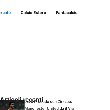
ercato
Calcio Estero
Fantacalcio
Articoli recenti
Juve Procede con Zirkzee:
Manchester United dà il Via