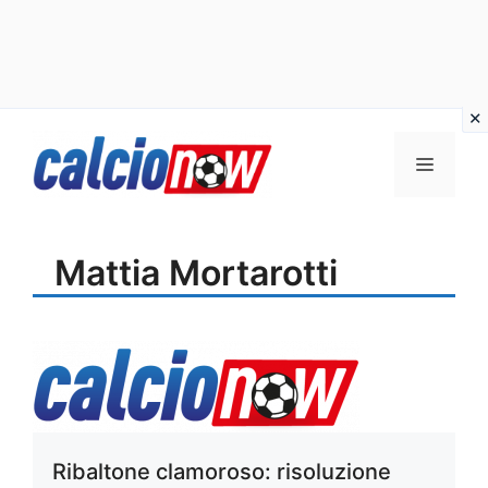
Vai
Menu
al
contenuto
Mattia Mortarotti
Ribaltone clamoroso: risoluzione