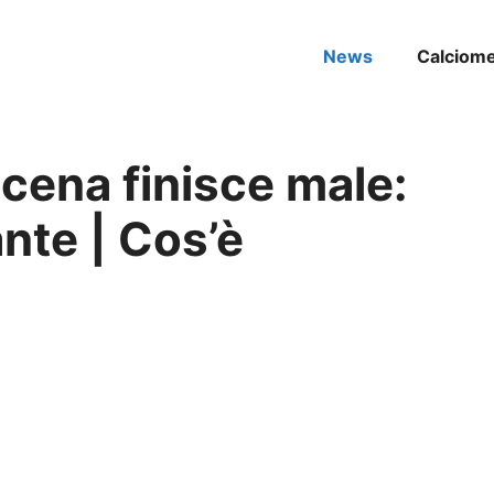
News
Calciom
 cena finisce male:
ante | Cos’è