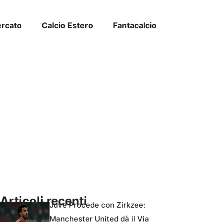
ercato
Calcio Estero
Fantacalcio
Articoli recenti
Juve Procede con Zirkzee:
Manchester United dà il Via