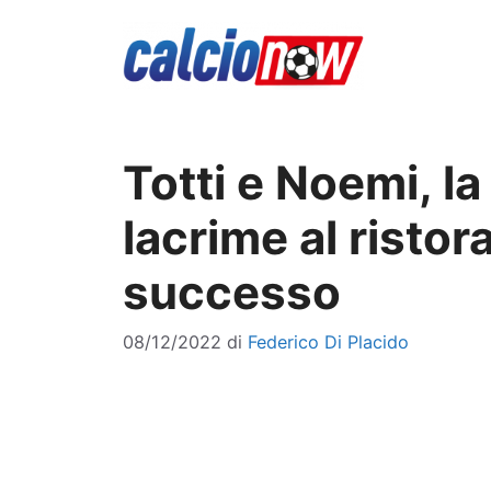
Vai
al
contenuto
Totti e Noemi, la
lacrime al ristor
successo
08/12/2022
di
Federico Di Placido